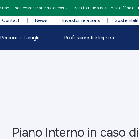
 Banca non chiede mai le tue credenziali. Non fornirle a nessuno e diffida di r
Contatti
News
Investor relations
Sostenibili
Persone e Famiglie
Professionisti e Imprese
Piano Interno in caso di