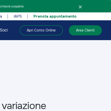
ichieste sospette.
tà
IAPS
Prenota appuntamento
Soci
Apri Conto Online
Area Clienti
 variazione