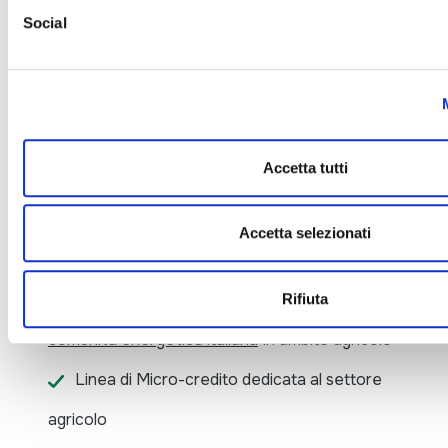
Social
Sconfiggere la
fame
Accetta tutti
Porre fine alla fame, raggiungere la sicurezza
alimentare, migliorare la nutrizione e promuovere
Accetta selezionati
un’agricoltura sostenibile
Finanziamento per la costituzione della
prima
Rifiuta
comunità energetica italiana
in ambito agricolo
Linea di Micro-credito dedicata al settore
agricolo