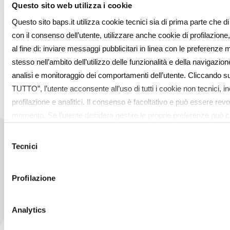
Questo sito web utilizza i cookie
Questo sito baps.it utilizza cookie tecnici sia di prima parte che di 
con il consenso dell’utente, utilizzare anche cookie di profilazione,
al fine di: inviare messaggi pubblicitari in linea con le preferenze 
stesso nell’ambito dell’utilizzo delle funzionalità e della navigazion
analisi e monitoraggio dei comportamenti dell’utente. Cliccando 
TUTTO”, l’utente acconsente all’uso di tutti i cookie non tecnici, inc
profilazione e analitici. Il consenso è facoltativo e può essere revo
momento. Se l’utente desidera gestire le proprie preferenze può cl
“Dettagli” (accessibile in ogni momento, cliccando l’icona del lucch
Selezione
alto a sinistra nel sito) o cliccando su questo link
https://baps.it/
Tecnici
del
sapere di più sui cookie che usiamo può accedere alla COOKIE
consenso
link
https://baps.it/cookie-policy/
da dove è possibile esprimere 
Profilazione
singoli cookie. Chiudendo questo banner - cliccando su "Rifiuta" - 
consenso all’uso dei cookie che richiedono il consenso, mantenen
default (solo cookie tecnici attivi).
Analytics