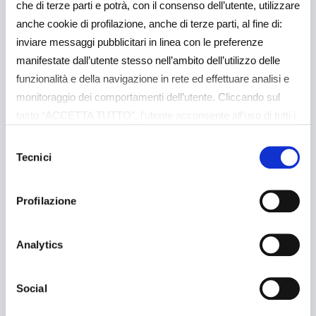
che di terze parti e potrà, con il consenso dell’utente, utilizzare
anche cookie di profilazione, anche di terze parti, al fine di:
inviare messaggi pubblicitari in linea con le preferenze
manifestate dall’utente stesso nell’ambito dell’utilizzo delle
funzionalità e della navigazione in rete ed effettuare analisi e
monitoraggio dei comportamenti dell’utente. Cliccando sul
tasto “ACCETTA TUTTO”, l’utente acconsente all’uso di tutti i
cookie non tecnici, inclusi quindi quelli di profilazione e
Selezione
analitici. Il consenso è facoltativo e può essere revocato in
Tecnici
del
qualsiasi momento. Se l’utente desidera gestire le proprie
consenso
preferenze può cliccare sul tasto “Dettagli” (accessibile in
Profilazione
ogni momento, cliccando l’icona del lucchetto disponibile in
alto a sinistra nel sito) o cliccando su questo
link
https://baps.it/cookie-policy/
. Per sapere di più sui
Analytics
cookie che usiamo può accedere alla COOKIE POLICY a
questo link
https://baps.it/cookie-policy/
da dove è possibile
Social
esprimere le preferenze sui singoli cookie. Chiudendo questo