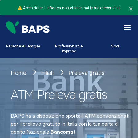
⚠️ Attenzione: La Banca non chiede mai le tue credenziali.
Persone e Famiglie
Professionisti e
Soci
Imprese
Home
Filiali
Preleva gratis
ATM Preleva gratis
BAPS ha a disposizione sportelli ATM convenzionati
per il prelievo gratuito in Italia con la tua carta di
debito Nazionale
Bancomat