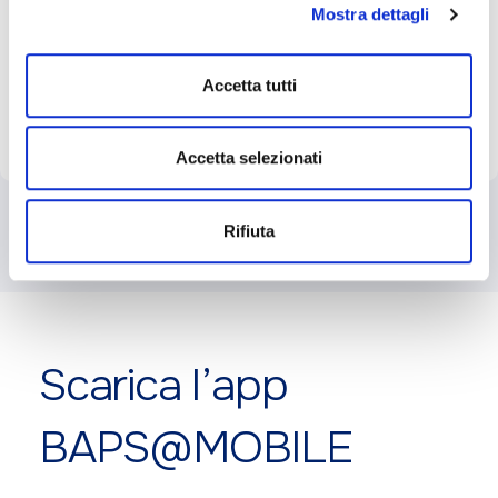
Mostra dettagli
*Campi obbligatori
mantenendo le impostazioni di default (solo cookie tecnici
attivi).
Dichiaro di aver letto l’
informativa sulla privacy
*
Accetta tutti
Accetta selezionati
Rifiuta
Scarica l’app
BAPS@MOBILE