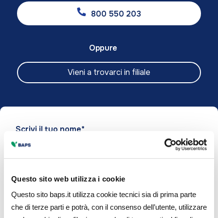
800 550 203
Oppure
Vieni a trovarci in filiale
Please
Scrivi il tuo nome*
leave
this
field
empty.
Questo sito web utilizza i cookie
Scrivi il tuo cognome*
Questo sito baps.it utilizza cookie tecnici sia di prima parte
che di terze parti e potrà, con il consenso dell’utente, utilizzare