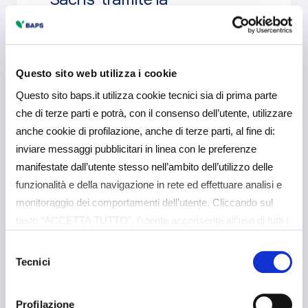
piattaforma Vorvel
Approfondisci
Questo sito web utilizza i cookie
Questo sito baps.it utilizza cookie tecnici sia di prima parte
che di terze parti e potrà, con il consenso dell’utente, utilizzare
anche cookie di profilazione, anche di terze parti, al fine di:
inviare messaggi pubblicitari in linea con le preferenze
manifestate dall’utente stesso nell’ambito dell’utilizzo delle
25 Febbraio 2026
Comunicati Stampa
funzionalità e della navigazione in rete ed effettuare analisi e
BAPS completa la rete
monitoraggio dei comportamenti dell’utente. Cliccando sul
Siciliana: inaugurata la
tasto “ACCETTA TUTTO”, l’utente acconsente all’uso di tutti i
sede di Trapani
cookie non tecnici, inclusi quindi quelli di profilazione e
Selezione
analitici. Il consenso è facoltativo e può essere revocato in
Tecnici
del
qualsiasi momento. Se l’utente desidera gestire le proprie
consenso
Approfondisci
preferenze può cliccare sul tasto “Dettagli” (accessibile in
Profilazione