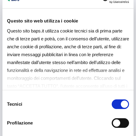
Questo sito web utilizza i cookie
7 Luglio 2025
Comunicati Stampa
Questo sito baps.it utilizza cookie tecnici sia di prima parte
che di terze parti e potrà, con il consenso dell’utente, utilizzare
150 milioni per sostenere le
anche cookie di profilazione, anche di terze parti, al fine di:
imprese agricole e
inviare messaggi pubblicitari in linea con le preferenze
agroindustriali
manifestate dall’utente stesso nell’ambito dell’utilizzo delle
funzionalità e della navigazione in rete ed effettuare analisi e
monitoraggio dei comportamenti dell’utente. Cliccando sul
Approfondisci
tasto “ACCETTA TUTTO”, l’utente acconsente all’uso di tutti i
cookie non tecnici, inclusi quindi quelli di profilazione e
Selezione
analitici. Il consenso è facoltativo e può essere revocato in
Tecnici
del
qualsiasi momento. Se l’utente desidera gestire le proprie
consenso
preferenze può cliccare sul tasto “Dettagli” (accessibile in
Profilazione
ogni momento, cliccando l’icona del lucchetto disponibile in
30 Giugno 2025
Comunicati Stampa
alto a sinistra nel sito) o cliccando su questo