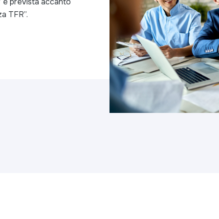
” è prevista accanto
za TFR”.