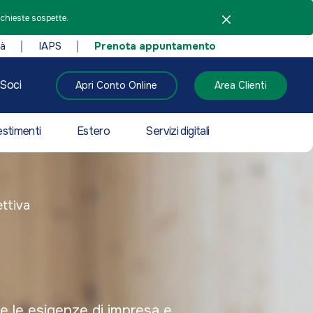
ichieste sospette.
tà
IAPS
Prenota appuntamento
Soci
Apri Conto Online
Area Clienti
estimenti
Estero
Servizi digitali
ttiva
a
e le esigenze di impresa e