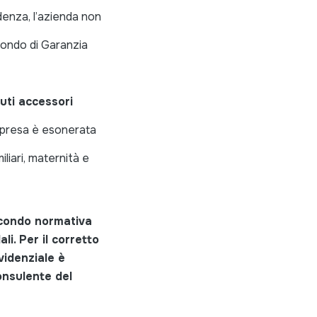
denza, l’azienda non
Fondo di Garanzia
uti accessori
impresa è esonerata
iliari, maternità e
secondo normativa
i. Per il corretto
idenziale è
onsulente del