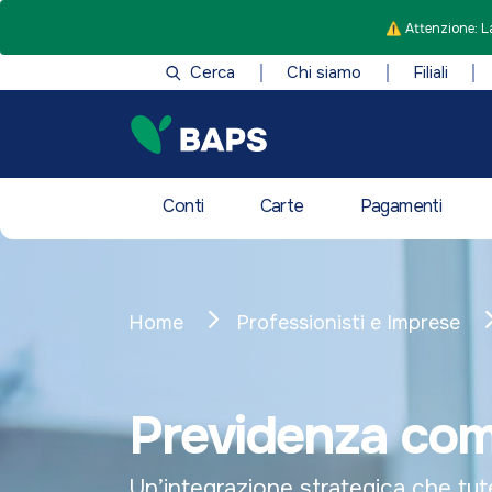
⚠️ Attenzione: La
Cerca
Chi siamo
Filiali
Conti
Carte
Pagamenti
Home
Professionisti e Imprese
Previdenza com
Un’integrazione strategica che tut