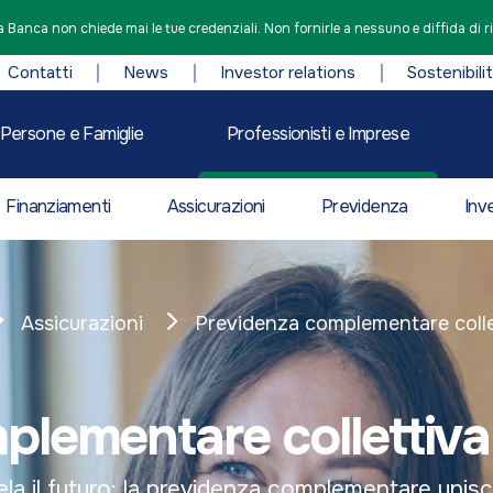
 Banca non chiede mai le tue credenziali. Non fornirle a nessuno e diffida di r
Contatti
News
Investor relations
Sostenibili
Persone e Famiglie
Professionisti e Imprese
Finanziamenti
Assicurazioni
Previdenza
Inv
Assicurazioni
Previdenza complementare colle
plementare collettiv
ela il futuro: la previdenza complementare unisc