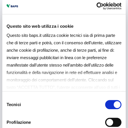
5 Agosto 2026
Comunicati Stampa
Il CdA approva la
Questo sito web utilizza i cookie
Relazione Semestrale
Questo sito baps.it utilizza cookie tecnici sia di prima parte
al 30 giugno 2026
che di terze parti e potrà, con il consenso dell’utente, utilizzare
anche cookie di profilazione, anche di terze parti, al fine di:
inviare messaggi pubblicitari in linea con le preferenze
manifestate dall’utente stesso nell’ambito dell’utilizzo delle
Approfondisci
funzionalità e della navigazione in rete ed effettuare analisi e
monitoraggio dei comportamenti dell’utente. Cliccando sul
tasto “ACCETTA TUTTO”, l’utente acconsente all’uso di tutti i
cookie non tecnici, inclusi quindi quelli di profilazione e
Selezione
analitici. Il consenso è facoltativo e può essere revocato in
Tecnici
del
qualsiasi momento. Se l’utente desidera gestire le proprie
consenso
preferenze può cliccare sul tasto “Dettagli” (accessibile in
Profilazione
ogni momento, cliccando l’icona del lucchetto disponibile in