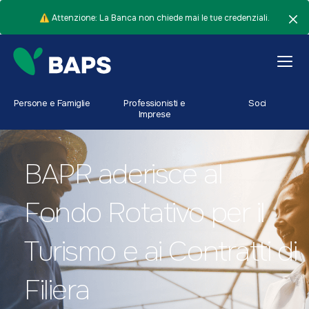
⚠️ Attenzione: La Banca non chiede mai le tue credenziali.
Persone e Famiglie
Professionisti e
Soci
Imprese
BAPR aderisce al
Fondo Rotativo per il
Turismo e ai Contratti di
Filiera