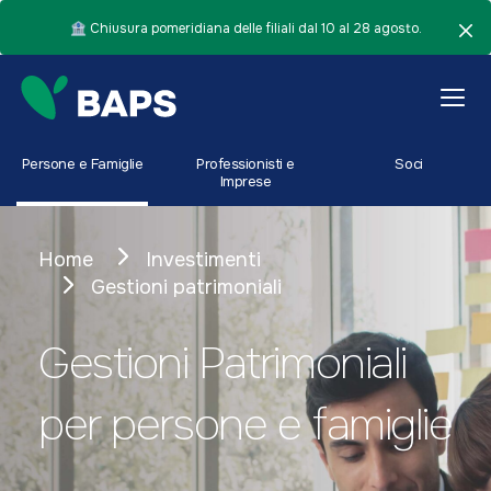
🏦 Chiusura pomeridiana delle filiali dal 10 al 28 agosto.
Persone e Famiglie
Professionisti e
Soci
Imprese
Home
Investimenti
Gestioni patrimoniali
Gestioni Patrimoniali
per persone e famiglie