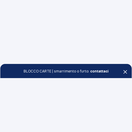
BLOCCO CARTE | smarrimento o furto:
contattaci
Persone e Famiglie
Conti
Professionisti e Imprese
Carte
Conti
Soci