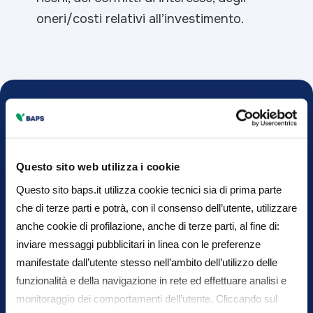
oneri/costi relativi all’investimento.
Fatti consigliare da
Questo sito web utilizza i cookie
BAPS
Questo sito baps.it utilizza cookie tecnici sia di prima parte
che di terze parti e potrà, con il consenso dell’utente, utilizzare
Contattaci per fissare un appuntamento in filiale
anche cookie di profilazione, anche di terze parti, al fine di:
inviare messaggi pubblicitari in linea con le preferenze
manifestate dall’utente stesso nell’ambito dell’utilizzo delle
Chiama il numero verde
funzionalità e della navigazione in rete ed effettuare analisi e
monitoraggio dei comportamenti dell’utente. Cliccando sul
800 550 203