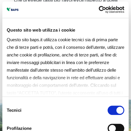
che prevede tassi più favorevoli rispetto a quelli
di mercato e particolari tutele per i pensionati. In
più:
Speciali condizioni e tutele per i pensionati,
Questo sito web utilizza i cookie
Questo sito baps.it utilizza cookie tecnici sia di prima parte
grazie alla convenzione con INPS.
che di terze parti e potrà, con il consenso dell’utente, utilizzare
Procedura di istruttoria semplificata.
anche cookie di profilazione, anche di terze parti, al fine di:
inviare messaggi pubblicitari in linea con le preferenze
Contenimento dei tassi di interesse.
manifestate dall’utente stesso nell’ambito dell’utilizzo delle
funzionalità e della navigazione in rete ed effettuare analisi e
monitoraggio dei comportamenti dell’utente. Cliccando sul
tasto “ACCETTA TUTTO”, l’utente acconsente all’uso di tutti i
cookie non tecnici, inclusi quindi quelli di profilazione e
Selezione
analitici. Il consenso è facoltativo e può essere revocato in
Tecnici
del
qualsiasi momento. Se l’utente desidera gestire le proprie
consenso
preferenze può cliccare sul tasto “Dettagli” (accessibile in
Profilazione
ogni momento, cliccando l’icona del lucchetto disponibile in