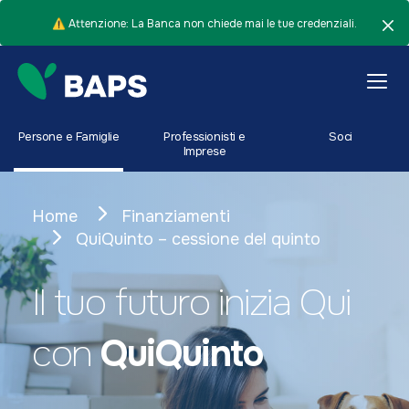
⚠️ Attenzione: La Banca non chiede mai le tue credenziali.
Persone e Famiglie
Professionisti e
Soci
Imprese
Home
Finanziamenti
QuiQuinto – cessione del quinto
Il tuo futuro inizia Qui
con
QuiQuinto