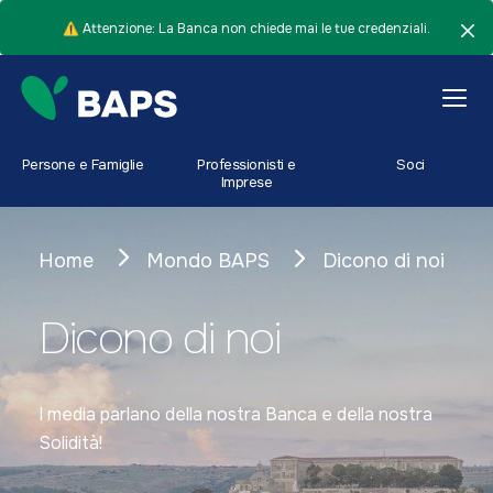
⚠️ Attenzione: La Banca non chiede mai le tue credenziali.
Persone e Famiglie
Professionisti e
Soci
Imprese
Home
Mondo BAPS
Dicono di noi
Dicono di noi
I media parlano della nostra Banca e della nostra
Solidità!