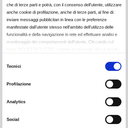
che di terze parti e potrà, con il consenso dell’utente, utilizzare
anche cookie di profilazione, anche di terze parti, al fine di:
inviare messaggi pubblicitari in linea con le preferenze
manifestate dall’utente stesso nell’ambito dell’utilizzo delle
funzionalità e della navigazione in rete ed effettuare analisi e
monitoraggio dei comportamenti dell’utente. Cliccando sul
tasto “ACCETTA TUTTO”, l’utente acconsente all’uso di tutti i
cookie non tecnici, inclusi quindi quelli di profilazione e
Selezione
analitici. Il consenso è facoltativo e può essere revocato in
Tecnici
del
qualsiasi momento. Se l’utente desidera gestire le proprie
consenso
preferenze può cliccare sul tasto “Dettagli” (accessibile in
Profilazione
ogni momento, cliccando l’icona del lucchetto disponibile in
alto a sinistra nel sito) o cliccando su questo
link
https://baps.it/cookie-policy/
. Per sapere di più sui
Analytics
cookie che usiamo può accedere alla COOKIE POLICY a
questo link
https://baps.it/cookie-policy/
da dove è possibile
Social
esprimere le preferenze sui singoli cookie. Chiudendo questo