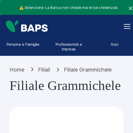
⚠️ Attenzione: La Banca non chiede mai le tue credenziali.
Persone e Famiglie
Professionisti e
Soci
Imprese
Home
Filiali
Filiale Grammichele
Filiale Grammichele