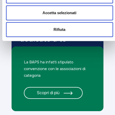
Accetta selezionati
Sei un imprenditore?
Rifiuta
Scopri le carte
dedicate a te
La BAPS ha infatti stipulato
convenzione con le associazioni di
categoria
Scopri di più