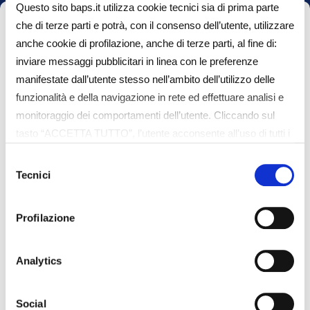
Questo sito baps.it utilizza cookie tecnici sia di prima parte
che di terze parti e potrà, con il consenso dell’utente, utilizzare
Please
Scrivi il tuo nome*
anche cookie di profilazione, anche di terze parti, al fine di:
leave
inviare messaggi pubblicitari in linea con le preferenze
this
manifestate dall’utente stesso nell’ambito dell’utilizzo delle
field
funzionalità e della navigazione in rete ed effettuare analisi e
empty.
Scrivi il tuo cognome*
monitoraggio dei comportamenti dell’utente. Cliccando sul
tasto “ACCETTA TUTTO”, l’utente acconsente all’uso di tutti i
cookie non tecnici, inclusi quindi quelli di profilazione e
Selezione
analitici. Il consenso è facoltativo e può essere revocato in
Tecnici
Scrivi la tua e-mail*
del
qualsiasi momento. Se l’utente desidera gestire le proprie
consenso
preferenze può cliccare sul tasto “Dettagli” (accessibile in
Profilazione
ogni momento, cliccando l’icona del lucchetto disponibile in
alto a sinistra nel sito) o cliccando su questo
Chi sei?
link
https://baps.it/cookie-policy/
. Per sapere di più sui
Analytics
cookie che usiamo può accedere alla COOKIE POLICY a
questo link
https://baps.it/cookie-policy/
da dove è possibile
Social