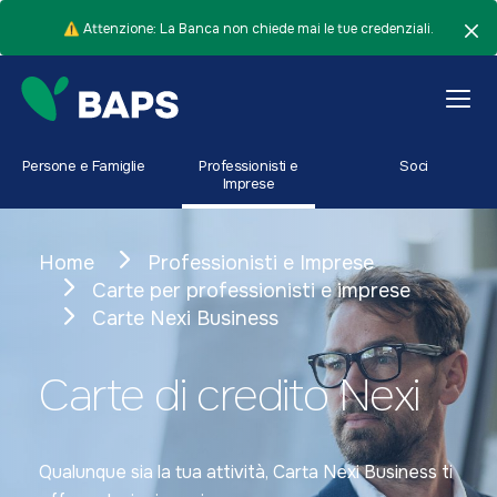
⚠️ Attenzione: La Banca non chiede mai le tue credenziali.
Persone e Famiglie
Professionisti e
Soci
Imprese
Home
Professionisti e Imprese
Carte per professionisti e imprese
Carte Nexi Business
Carte di credito Nexi
Qualunque sia la tua attività, Carta Nexi Business ti