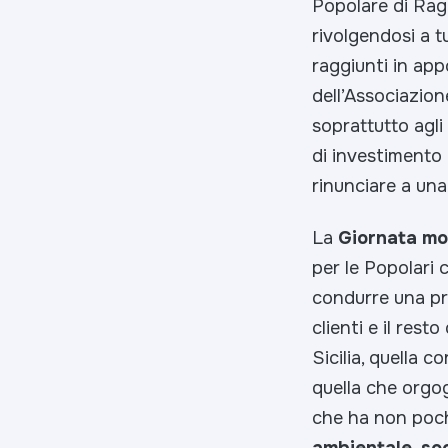
Popolare di Ragu
rivolgendosi a tu
raggiunti in app
dell’Associazione
soprattutto agli
di investimento 
rinunciare a una
La
Giornata mon
per le Popolari 
condurre una pr
clienti e il rest
Sicilia, quella 
quella che orgog
che ha non poch
ambientale, so