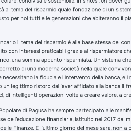
rcolare, condivisa e sostenibile. In sintesi, un dover 
tà al tema del risparmio quale fondazione di un sistem
iusto per noi tutti e le generazioni che abiteranno il p
ancario il tema del risparmio è alla base stessa del co
ito con interessi praticabili grazie al risparmiatore ch
anco, una somma appunto risparmiata. Un sistema che 
orretto di una moderna società nella quale convivon
 necessitano la fiducia e l’intervento della banca, e i 
un legittimo ristoro dall’aver affidato alla banca il fr
ici, di intelligenti operazioni volte a creare valore, a c
Popolare di Ragusa ha sempre partecipato alle manife
se dell’educazione finanziaria, istituito nel 2017 dal m
delle Finanze. E l’ultimo giorno del mese sarà, non a c