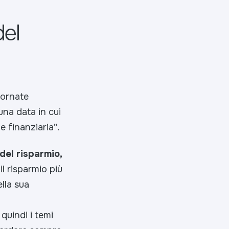
del
iornate
 una data in cui
e finanziaria”.
del risparmio,
il risparmio più
lla sua
quindi i temi