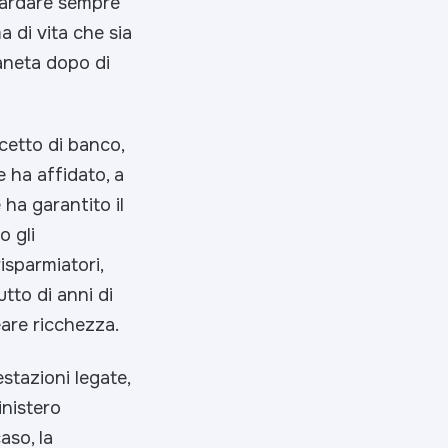
guardare sempre
a di vita che sia
ianeta dopo di
ncetto di banco,
e ha affidato, a
ha garantito il
o gli
risparmiatori,
utto di anni di
reare ricchezza.
stazioni legate,
inistero
aso, la