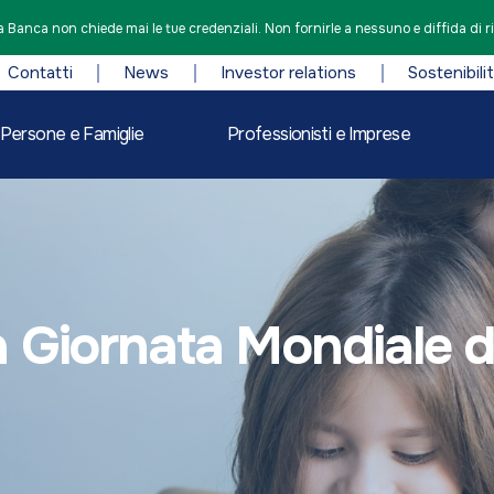
 Banca non chiede mai le tue credenziali. Non fornirle a nessuno e diffida di r
Contatti
News
Investor relations
Sostenibili
Persone e Famiglie
Professionisti e Imprese
 Giornata Mondiale d