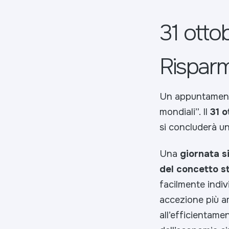
31 otto
Risparm
Un appuntamento
mondiali”. Il
31 o
si concluderà un
Una
giornata s
del concetto s
facilmente indiv
accezione più am
all’efficientame