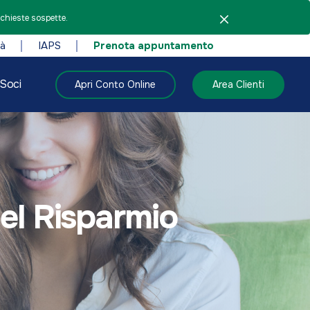
ichieste sospette.
tà
IAPS
Prenota appuntamento
Soci
Apri Conto Online
Area Clienti
el Risparmio