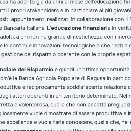
sa ha aderito già da anni al mese dell’educazione fin
tti i propri stakeholders e in particolare ai più giovani
ositi appuntamenti realizzati in collaborazione con i
 Bancaria Italiana. L’
educazione finanziari
a in verit
 adulti, a chi non ha grande dimestichezza con i merca
e le continue innovazioni tecnologiche e che rischia 
 gestione del risparmio coerente con le proprie aspet
diale del Risparmio
è quindi un’ottima opportunità 
com’è la Banca Agricola Popolare di Ragusa in particol
oduttiva e reciprocamente soddisfacente relazione co
o degli attori operanti in un territorio determinato. Nel
corretta e volenterosa, quella che non accetta pregiudiz
liosamente vuole dimostrare di essere produttiva e in
e eccellenze e vuole farle conoscere, quella che, nel
ciale, economico
vede una fattiva e sostenibile moda