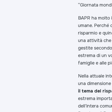
“Giornata mondia
BAPR ha molto in
umane. Perché cr
risparmio e quind
una attività che
gestite secondo 
estrema di un vo
famiglie e alle 
Nella attuale int
una dimensione d
il tema del ri
estrema importan
dell’intera comu