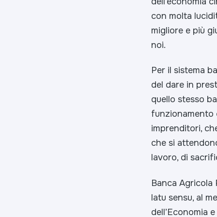
dell’economia ci
con molta lucidi
migliore e più g
noi.
Per il sistema b
del dare in prest
quello stesso b
funzionamento c
imprenditori, che
che si attendono 
lavoro, di sacrif
Banca Agricola 
latu sensu, al me
dell’Economia e 