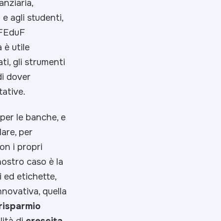
anziaria,
 e agli studenti,
l FEduF
à è utile
ti, gli strumenti
di dover
tative.
per le banche, e
are, per
n i propri
 nostro caso è la
i ed etichette,
novativa, quella
risparmio
lità di
crescita,