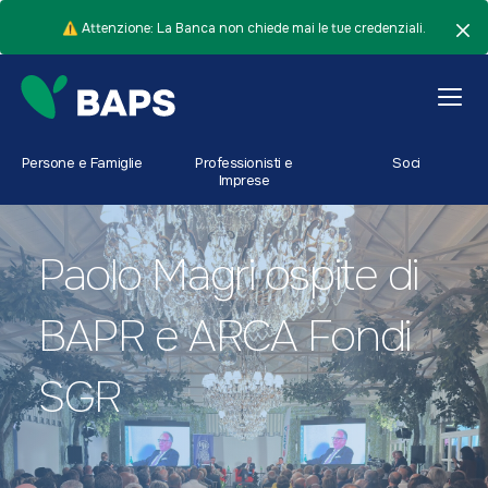
⚠️ Attenzione: La Banca non chiede mai le tue credenziali.
Persone e Famiglie
Professionisti e
Soci
Imprese
Paolo Magri ospite di
BAPR e ARCA Fondi
SGR