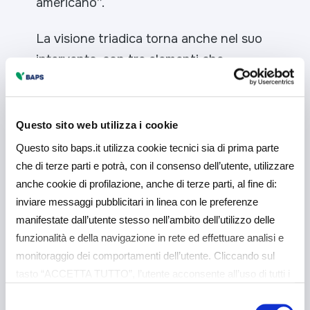
americano
”.
La visione triadica torna anche nel suo
intervento, con tre elementi che
contraddistinguono il nostro vivere
quotidiano, ossia
il mondo della
geopolitica, dell’insicurezza e della
Questo sito web utilizza i cookie
frammentazione.
“
Se per l’imprenditore
Questo sito baps.it utilizza cookie tecnici sia di prima parte
era fondamentale la regola ‘produrre a
che di terze parti e potrà, con il consenso dell’utente, utilizzare
poco prezzo, dovunque, e vendere a
anche cookie di profilazione, anche di terze parti, al fine di:
inviare messaggi pubblicitari in linea con le preferenze
prezzo elevato’, con la guerra ci siamo
manifestate dall’utente stesso nell’ambito dell’utilizzo delle
resi conto che è il contrario, perché
funzionalità e della navigazione in rete ed effettuare analisi e
ormai si cerca il prodotto più sicuro e
monitoraggio dei comportamenti dell’utente. Cliccando sul
non più quello economico
– ha detto
tasto “ACCETTA TUTTO”, l’utente acconsente all’uso di tutti i
Magri -.
Ed è la stessa cosa che stiamo
cookie non tecnici, inclusi quindi quelli di profilazione e
Selezione
facendo per la transizione green.
analitici. Il consenso è facoltativo e può essere revocato in