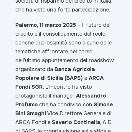
società di risparmio del credito in Italia
che ha visto una forte partecipazione.
Palermo, 11 marzo 2025
– Il futuro del
credito e il consolidamento del ruolo
banche di prossimità sono alcune delle
tematiche affrontate nel corso
dell’ultimo appuntamento del roadshow
organizzato da
Banca Agricola
Popolare di Sicilia (BAPS)
e
ARCA
Fondi SGR
. L’incontro ha visto
protagonista il manager
Alessandro
Profumo
che ha condiviso con
Simone
Bini Smaghi
Vice Direttore Generale di
ARCA Fondi e
Saverio Continella
, A.D.
di BAPS, la propria visione sulle sfide e