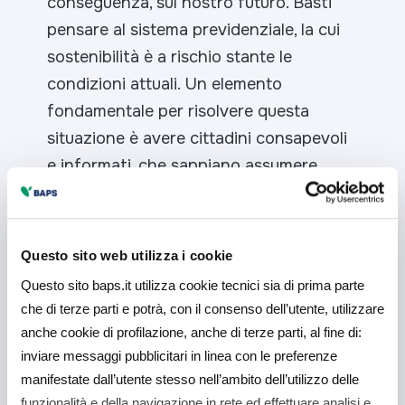
conseguenza, sul nostro futuro. Basti
pensare al sistema previdenziale, la cui
sostenibilità è a rischio stante le
condizioni attuali. Un elemento
fondamentale per risolvere questa
situazione è avere cittadini consapevoli
e informati, che sappiano assumere
scelte responsabili e lungimiranti,
nell’interesse loro e di tutta la comunità.
Ed è per questo che Arca Fondi SGR è
Questo sito web utilizza i cookie
impegnata, in qualità di partner storico
Questo sito baps.it utilizza cookie tecnici sia di prima parte
di BAPR, in questa importante iniziativa,
che di terze parti e potrà, con il consenso dell’utente, utilizzare
che coinvolge personalità di spicco della
anche cookie di profilazione, anche di terze parti, al fine di:
vita economica del nostro Paese
”.
inviare messaggi pubblicitari in linea con le preferenze
manifestate dall’utente stesso nell’ambito dell’utilizzo delle
Gli incontri del roadshow hanno
funzionalità e della navigazione in rete ed effettuare analisi e