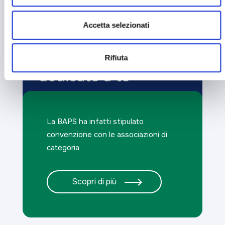
Accetta selezionati
Sei un imprenditore?
Rifiuta
Scopri le carte
dedicate a te
La BAPS ha infatti stipulato
convenzione con le associazioni di
categoria
Scopri di più