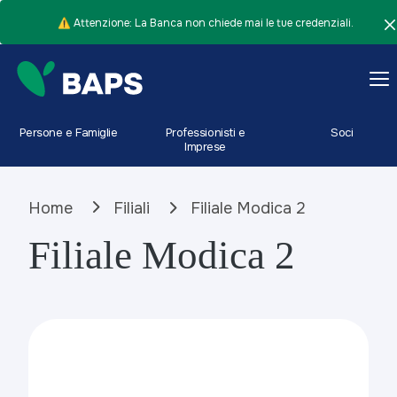
⚠️ Attenzione: La Banca non chiede mai le tue credenziali.
Persone e Famiglie
Professionisti e
Soci
Imprese
Home
Filiali
Filiale Modica 2
Filiale Modica 2