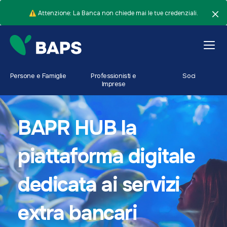
⚠️ Attenzione: La Banca non chiede mai le tue credenziali.
Persone e Famiglie
Professionisti e
Soci
Imprese
BAPR HUB la
piattaforma digitale
dedicata ai servizi
extra bancari