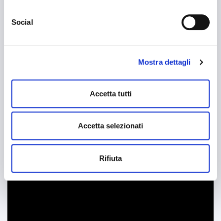
cookie che usiamo può accedere alla COOKIE POLICY a
questo link
https://baps.it/cookie-policy/
da dove è possibile
Social
esprimere le preferenze sui singoli cookie. Chiudendo questo
banner - cliccando su "Rifiuta" - l’utente non presta il
consenso all’uso dei cookie che richiedono il consenso,
Mostra dettagli
mantenendo le impostazioni di default (solo cookie tecnici
attivi).
Accetta tutti
Accetta selezionati
Rifiuta