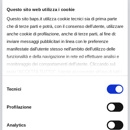
Questo sito web utilizza i cookie
Questo sito baps.it utilizza cookie tecnici sia di prima parte
che di terze parti e potrà, con il consenso dell’utente, utilizzare
anche cookie di profilazione, anche di terze parti, al fine di:
inviare messaggi pubblicitari in linea con le preferenze
manifestate dall’utente stesso nell’ambito dell’utilizzo delle
funzionalità e della navigazione in rete ed effettuare analisi e
monitoraggio dei comportamenti dell’utente. Cliccando sul
tasto “ACCETTA TUTTO”, l’utente acconsente all’uso di tutti i
cookie non tecnici, inclusi quindi quelli di profilazione e
Selezione
analitici. Il consenso è facoltativo e può essere revocato in
Tecnici
del
qualsiasi momento. Se l’utente desidera gestire le proprie
consenso
preferenze può cliccare sul tasto “Dettagli” (accessibile in
Profilazione
ogni momento, cliccando l’icona del lucchetto disponibile in
alto a sinistra nel sito) o cliccando su questo
link
https://baps.it/cookie-policy/
. Per sapere di più sui
Analytics