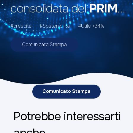
consolidata del
PRIMO
SEMESTRE 2022
#crescita
#Sostenibilità
#Utile +34%
Comunicato Stampa
Comunicato Stampa
Potrebbe interessarti
anche