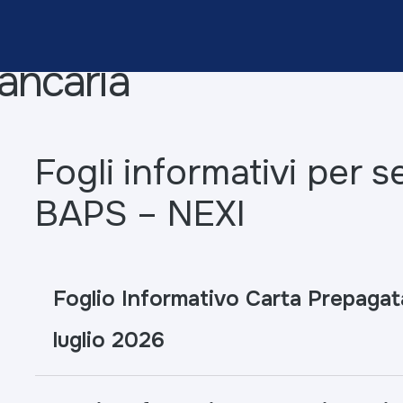
ancaria
Fogli informativi per s
BAPS – NEXI
Foglio Informativo Carta Prepagata
luglio 2026