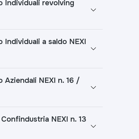
 Individuali revolving
o Individuali a saldo NEXI
o Aziendali NEXI n. 16 /
 Confindustria NEXI n. 13