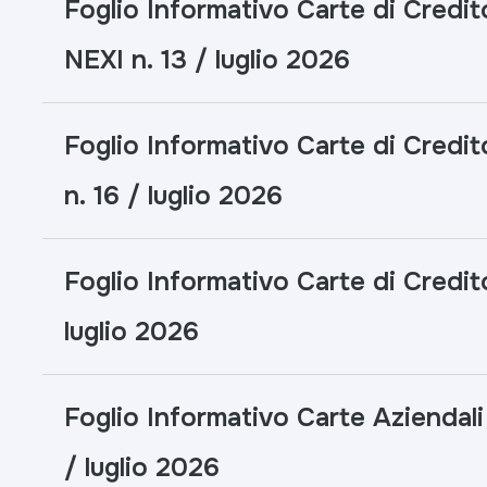
Foglio Informativo Carte di Credito
NEXI n. 13 / luglio 2026
Foglio Informativo Carte di Credit
n. 16 / luglio 2026
Foglio Informativo Carte di Credit
luglio 2026
Foglio Informativo Carte Aziendali
/ luglio 2026