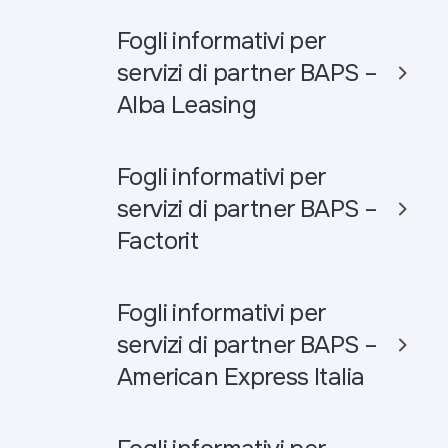
Fogli informativi per
servizi di partner BAPS –
Alba Leasing
Fogli informativi per
servizi di partner BAPS –
Factorit
Fogli informativi per
servizi di partner BAPS –
American Express Italia