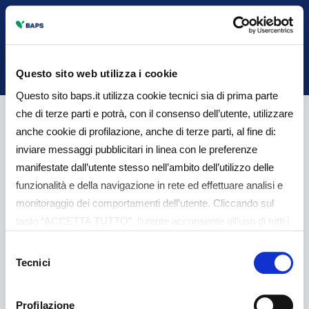
Back
Questo sito web utilizza i cookie
Questo sito baps.it utilizza cookie tecnici sia di prima parte
che di terze parti e potrà, con il consenso dell’utente, utilizzare
Rilevazione dei T.E.G.M.
anche cookie di profilazione, anche di terze parti, al fine di:
inviare messaggi pubblicitari in linea con le preferenze
ai fini legge usura
manifestate dall’utente stesso nell’ambito dell’utilizzo delle
funzionalità e della navigazione in rete ed effettuare analisi e
monitoraggio dei comportamenti dell’utente. Cliccando sul
tasto “ACCETTA TUTTO”, l’utente acconsente all’uso di tutti i
Aggiornato al 29/06/2026
cookie non tecnici, inclusi quindi quelli di profilazione e
Selezione
analitici. Il consenso è facoltativo e può essere revocato in
Tecnici
del
qualsiasi momento. Se l’utente desidera gestire le proprie
consenso
preferenze può cliccare sul tasto “Dettagli” (accessibile in
Profilazione