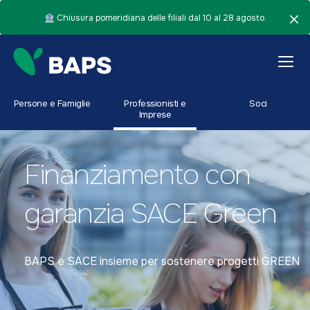
🏦 Chiusura pomeridiana delle filiali dal 10 al 28 agosto.
Persone e Famiglie
Professionisti e
Soci
Imprese
Finanziamento con
garanzia SACE Green
BAPS e SACE insieme per sostenere progetti GREEN