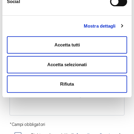
Social
esprimere le preferenze sui singoli cookie. Chiudendo questo
banner - cliccando su "Rifiuta" - l’utente non presta il
consenso all’uso dei cookie che richiedono il consenso,
Chi sei?
Mostra dettagli
mantenendo le impostazioni di default (solo cookie tecnici
attivi).
Accetta tutti
Come possiamo aiutarti?
Accetta selezionati
Descrivi in breve di cosa hai bisogno
Rifiuta
*Campi obbligatori