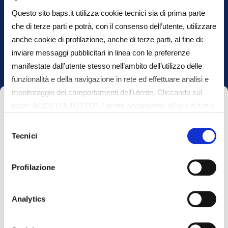
Questo sito baps.it utilizza cookie tecnici sia di prima parte
Oppure
che di terze parti e potrà, con il consenso dell’utente, utilizzare
anche cookie di profilazione, anche di terze parti, al fine di:
Vieni a trovarci in filiale
inviare messaggi pubblicitari in linea con le preferenze
manifestate dall’utente stesso nell’ambito dell’utilizzo delle
funzionalità e della navigazione in rete ed effettuare analisi e
monitoraggio dei comportamenti dell’utente. Cliccando sul
tasto “ACCETTA TUTTO”, l’utente acconsente all’uso di tutti i
Please
Scrivi il tuo nome*
cookie non tecnici, inclusi quindi quelli di profilazione e
leave
Selezione
analitici. Il consenso è facoltativo e può essere revocato in
this
Tecnici
del
qualsiasi momento. Se l’utente desidera gestire le proprie
field
consenso
preferenze può cliccare sul tasto “Dettagli” (accessibile in
empty.
Scrivi il tuo cognome*
Profilazione
ogni momento, cliccando l’icona del lucchetto disponibile in
alto a sinistra nel sito) o cliccando su questo
link
https://baps.it/cookie-policy/
. Per sapere di più sui
Analytics
cookie che usiamo può accedere alla COOKIE POLICY a
Scrivi la tua e-mail*
questo link
https://baps.it/cookie-policy/
da dove è possibile