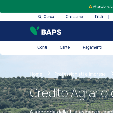
⚠️ Attenzione: La
Cerca
Chi siamo
Filiali
Conti
Carte
Pagamenti
Home
Professionisti e Imprese
Credito Agrario 
A seconda delle tue esigenze, esplor