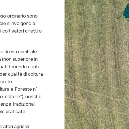
asso ordinario sono
ole si rivolgono a
i coltivatori diretti o
io di una cambiale
ta (non superiore in
inati tenendo conto
per qualità di coltura
ecreto
ltura e Foreste n°
ro-colture”), nonchè
enze tradizionali
ole praticate.
atori agricoli