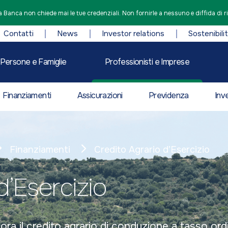
 Banca non chiede mai le tue credenziali. Non fornirle a nessuno e diffida di r
Contatti
News
Investor relations
Sostenibili
Persone e Famiglie
Professionisti e Imprese
Finanziamenti
Assicurazioni
Previdenza
Inv
Finanziamenti
Credito Agrario d’Esercizio
d’Esercizio
a il credito agrario di conduzione a tasso ordin