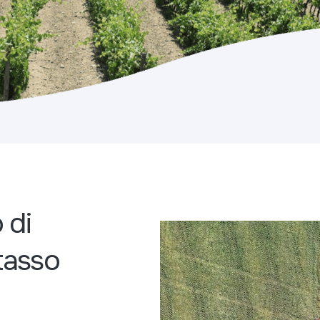
 di
tasso