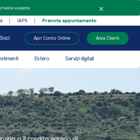
ichieste sospette.
tà
IAPS
Prenota appuntamento
Soci
Apri Conto Online
Area Clienti
estimenti
Estero
Servizi digitali
ario o il credito agrario di