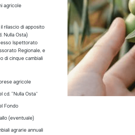
ni agricole
l rilascio di apposito
. Nulla Osta)
 esso Ispettorato
essorato Regionale, e
o di cinque cambiali
prese agricole
el cd. “Nulla Osta”
del Fondo
allo (eventuale)
biali agrarie annuali