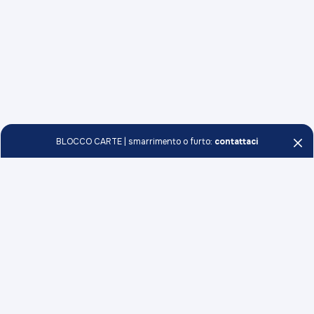
BLOCCO CARTE | smarrimento o furto:
contattaci
Persone e Famiglie
Conti
Professionisti e Imprese
Carte
Conti
Soci
Investimenti
Carte